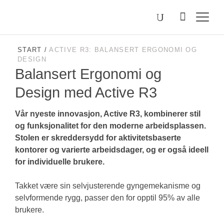
Välj
Søk
etter
språk
Malmstolen.no
START
/
ACTIVE R3: BALANSERT ERGONOMI OG
DESIGN
Balansert Ergonomi og
Design med Active R3
Vår nyeste innovasjon, Active R3, kombinerer stil
og funksjonalitet for den moderne arbeidsplassen.
Stolen er skreddersydd for aktivitetsbaserte
kontorer og varierte arbeidsdager, og er også ideell
for individuelle brukere.
Takket være sin selvjusterende gyngemekanisme og
selvformende rygg, passer den for opptil 95% av alle
brukere.