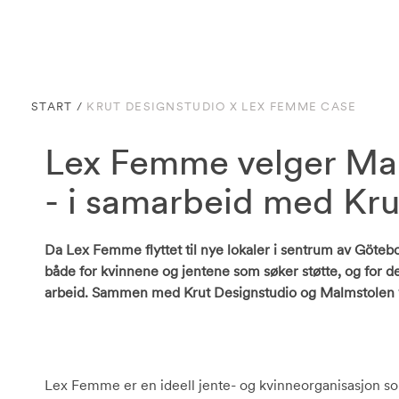
START
/
KRUT DESIGNSTUDIO X LEX FEMME CASE
Lex Femme velger Malm
- i samarbeid med Kru
Da Lex Femme flyttet til nye lokaler i sentrum av Götebo
både for kvinnene og jentene som søker støtte, og for de 
arbeid. Sammen med Krut Designstudio og Malmstolen vo
Lex Femme er en ideell jente- og kvinneorganisasjon som