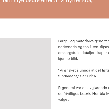
blitt mye bedre etter at vi byttet stol,”
Farge- og materialvalgene ta
nedtonede og ton-i-ton-tilpas
omsorgsfulle detaljer skaper 
kjenne tillit.
"Vi ønsket å unngå at det følt
fundament," sier Erica.
Ergonomi var en avgjørende de
de frivilliges besøk. Her ble
valget.