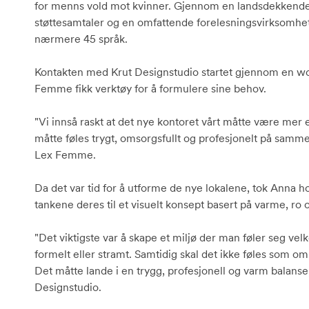
for menns vold mot kvinner. Gjennom en landsdekkende t
støttesamtaler og en omfattende forelesningsvirksomhet 
nærmere 45 språk.
Kontakten med Krut Designstudio startet gjennom en w
Femme fikk verktøy for å formulere sine behov.
"Vi innså raskt at det nye kontoret vårt måtte være mer 
måtte føles trygt, omsorgsfullt og profesjonelt på samme ti
Lex Femme.
Da det var tid for å utforme de nye lokalene, tok Anna h
tankene deres til et visuelt konsept basert på varme, ro o
"Det viktigste var å skape et miljø der man føler seg vel
formelt eller stramt. Samtidig skal det ikke føles som o
Det måtte lande i en trygg, profesjonell og varm balanse
Designstudio.