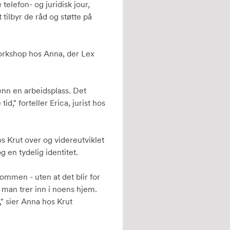
elefon- og juridisk jour,
tilbyr de råd og støtte på
orkshop hos Anna, der Lex
enn en arbeidsplass. Det
d," forteller Erica, jurist hos
os Krut over og videreutviklet
g en tydelig identitet.
kommen - uten at det blir for
m man trer inn i noens hjem.
," sier Anna hos Krut