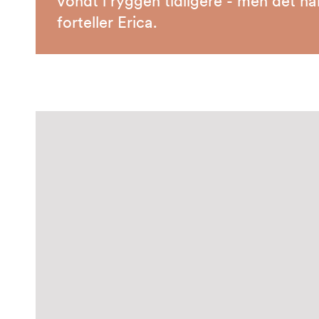
vondt i ryggen tidligere - men det har 
forteller Erica.