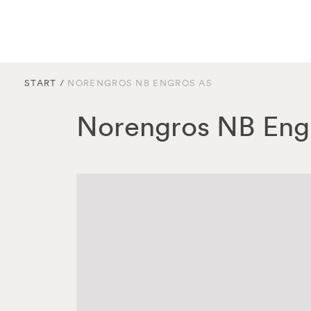
START
/
NORENGROS NB ENGROS AS
Norengros NB Eng