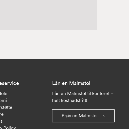
eservice
Lån en Malmstol
toler
Lån en Malmstol til kontoret –
omi
helt kostnadsfritt!
støtte
re
Prøv en Malmstol
ss
y Policy