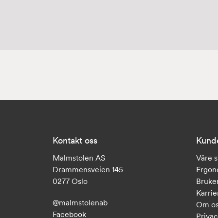
Kontakt oss
Kund
Malmstolen AS
Våre s
Drammensveien 145
Ergon
0277 Oslo
Bruker
Karrie
@malmstolenab
Om o
Facebook
Privac