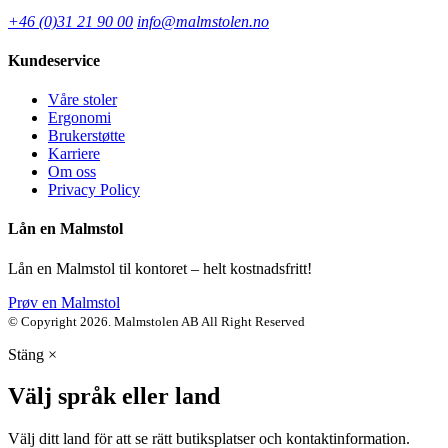
+46 (0)31 21 90 00
info@malmstolen.no
Kundeservice
Våre stoler
Ergonomi
Brukerstøtte
Karriere
Om oss
Privacy Policy
Lån en Malmstol
Lån en Malmstol til kontoret – helt kostnadsfritt!
Prøv en Malmstol
© Copyright 2026. Malmstolen AB All Right Reserved
Stäng
×
Välj språk eller land
Välj ditt land för att se rätt butiksplatser och kontaktinformation.