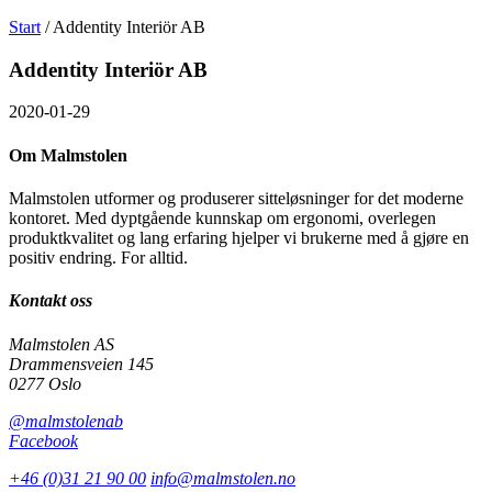
Søk
Välj
Start
/
Addentity Interiör AB
etter
språk
Malmstolen.no
Addentity Interiör AB
2020-01-29
Om Malmstolen
Malmstolen utformer og produserer sitteløsninger for det moderne
kontoret. Med dyptgående kunnskap om ergonomi, overlegen
produktkvalitet og lang erfaring hjelper vi brukerne med å gjøre en
positiv endring. For alltid.
Kontakt oss
Malmstolen AS
Drammensveien 145
0277 Oslo
@malmstolenab
Facebook
+46 (0)31 21 90 00
info@malmstolen.no