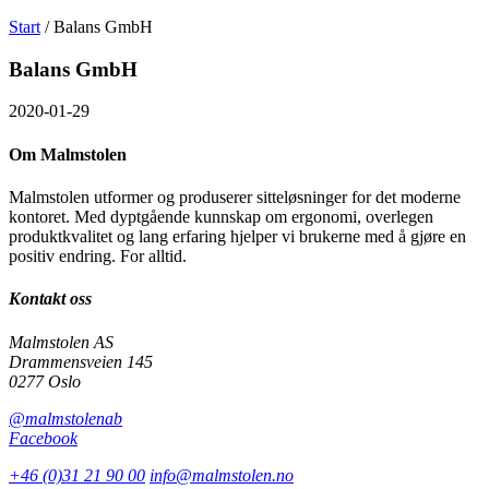
Søk
Välj
Start
/
Balans GmbH
etter
språk
Malmstolen.no
Balans GmbH
2020-01-29
Om Malmstolen
Malmstolen utformer og produserer sitteløsninger for det moderne
kontoret. Med dyptgående kunnskap om ergonomi, overlegen
produktkvalitet og lang erfaring hjelper vi brukerne med å gjøre en
positiv endring. For alltid.
Kontakt oss
Malmstolen AS
Drammensveien 145
0277 Oslo
@malmstolenab
Facebook
+46 (0)31 21 90 00
info@malmstolen.no