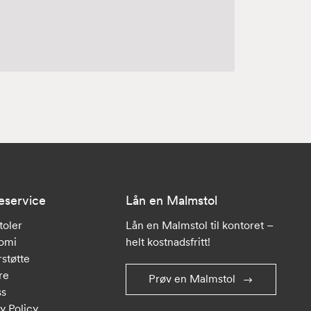
eservice
Lån en Malmstol
toler
Lån en Malmstol til kontoret –
omi
helt kostnadsfritt!
støtte
re
Prøv en Malmstol
ss
y Policy