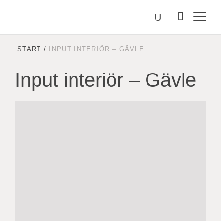
Välj
Søk
etter
språk
Malmstolen.no
START
/
INPUT INTERIÖR – GÄVLE
Input interiör – Gävle