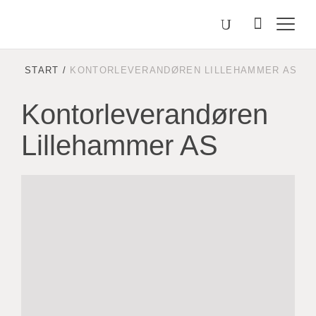
Välj
Søk
etter
språk
Malmstolen.no
START
/
KONTORLEVERANDØREN LILLEHAMMER AS
Kontorleverandøren
Lillehammer AS