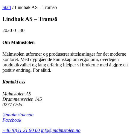
Søk
Välj
Start
/
Lindbak AS – Tromsö
etter
språk
Malmstolen.no
Lindbak AS – Tromsö
2020-01-30
Om Malmstolen
Malmstolen utformer og produserer sitteløsninger for det moderne
kontoret. Med dyptgående kunnskap om ergonomi, overlegen
produktkvalitet og lang erfaring hjelper vi brukerne med å gjøre en
positiv endring. For alltid.
Kontakt oss
Malmstolen AS
Drammensveien 145
0277 Oslo
@malmstolenab
Facebook
+46 (0)31 21 90 00
info@malmstolen.no