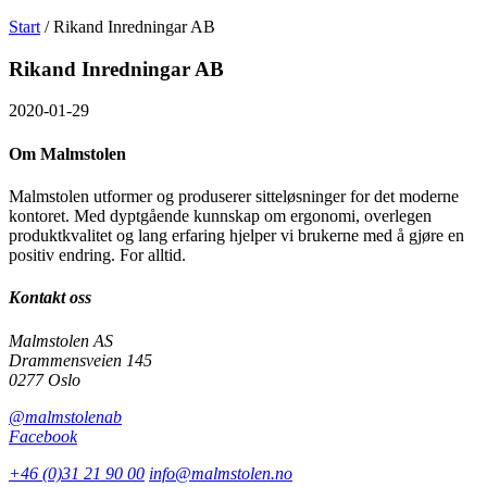
Søk
Välj
Start
/
Rikand Inredningar AB
etter
språk
Malmstolen.no
Rikand Inredningar AB
2020-01-29
Om Malmstolen
Malmstolen utformer og produserer sitteløsninger for det moderne
kontoret. Med dyptgående kunnskap om ergonomi, overlegen
produktkvalitet og lang erfaring hjelper vi brukerne med å gjøre en
positiv endring. For alltid.
Kontakt oss
Malmstolen AS
Drammensveien 145
0277 Oslo
@malmstolenab
Facebook
+46 (0)31 21 90 00
info@malmstolen.no