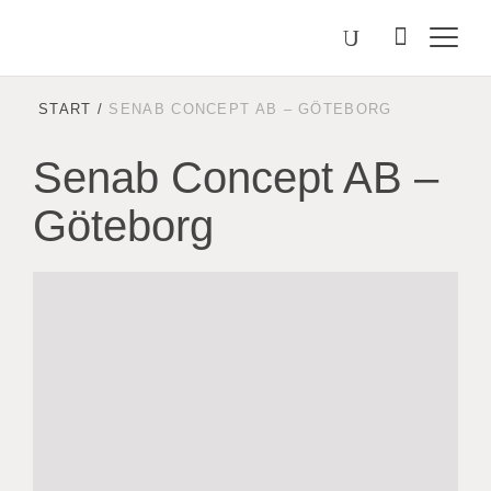
Välj
Søk
etter
språk
Malmstolen.no
START
/
SENAB CONCEPT AB – GÖTEBORG
Senab Concept AB –
Göteborg