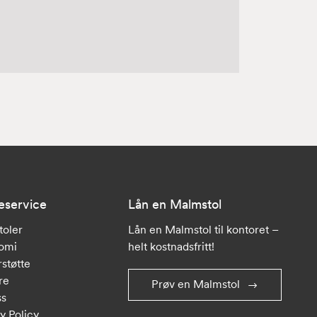
eservice
Lån en Malmstol
toler
Lån en Malmstol til kontoret –
omi
helt kostnadsfritt!
støtte
re
Prøv en Malmstol
ss
y Policy