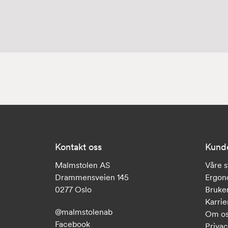
Kontakt oss
Kund
Malmstolen AS
Våre s
Drammensveien 145
Ergon
0277 Oslo
Bruker
Karrie
@malmstolenab
Om o
Facebook
Privac