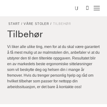
Välj
Søk
etter
språk
Malmstolen.no
START
/
VÅRE STOLER
/
TILBEHØR
Tilbehør
Vi liker alle ulike ting, men for at du skal være garantert
å få mest mulig ut av malmstolen din, anbefaler vi at du
utstyrer den til den tiltenkte oppgaven. Resultatet blir
en av markedets beste ergonomiske sitteløsninger
som vil beskytte deg og helsen din i mange år
fremover. Hvis du trenger personlig hjelp og råd om
hvilket tilbehør som passer for nettopp din
arbeidssituasjon, er det bare å kontakte oss!