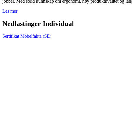
jobber. Med solid kunnskap om ergonomi, høy produktkvalitet og lang e
Les mer
Nedlastinger Individual
Sertifikat Möbelfakta (SE)