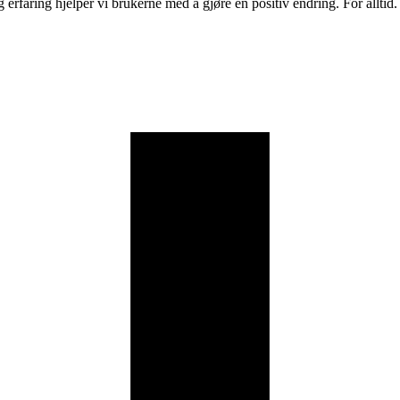
rfaring hjelper vi brukerne med å gjøre en positiv endring. For alltid.