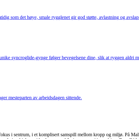
tidig som det høye, smale rygglenet gir god støtte, avlastning og avsla
 unike syncroglide-gynge følger bevegelsene dine, slik at ryggen aldri m
ger mesteparten av arbeidsdagen sittende.
fokus i sentrum, i et komplisert samspill mellom kropp og miljø. På Malms