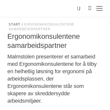
Välj
Søk
etter
språk
Malmstolen.no
START
/
ERGONOMIKONSULENTENE
SAMARBEIDSPARTNER
Ergonomikonsulentene
samarbeidspartner
Malmstolen presenterer et samarbeid
med Ergonomikonsulentene for å tilby
en helhetlig løsning for ergonomi på
arbeidsplassen, der
Ergonomikonsulentene står som
skapere av skreddersydde
arbeidsmiljøer.